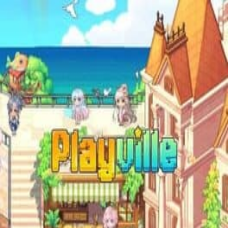
HeroFeed
Новости
Герои
Игры
Фильмы
Вселенные
Игры
/
Skybound
Skybound
2000
Walking Dead: Social Game
Дата выхода
8 декабря 2000 г.
Вселенная
Skybound
Платформы
Facebook
PC
← Все игры
©
2026
HeroFeed
Telegram-канал
Политика конфиденциальности