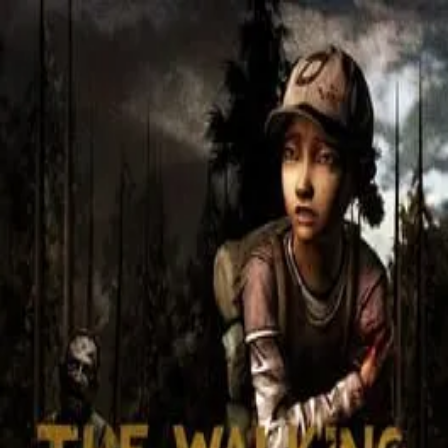
HeroFeed
Новости
Герои
Игры
Фильмы
Вселенные
Игры
/
Skybound
Skybound
The Walking Dead: Season 3
Вселенная
Skybound
Платформы
Android
Playstation 4
Xbox One
iOS
← Все игры
©
2026
HeroFeed
Telegram-канал
Политика конфиденциальности