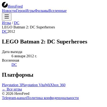
HeroFeed
Новости
Герои
Игры
Фильмы
Вселенные
Игры
/
DC
LEGO Batman 2: DC Superheroes
DC
2012
LEGO Batman 2: DC Superheroes
Дата выхода
6 января 2012 г.
Вселенная
DC
Платформы
Playstation 3
Playstation Vita
Wii
Xbox 360
← Все игры
©
2026
HeroFeed
Telegram-канал
Политика конфиденциальности