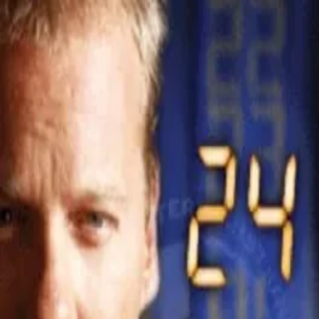
HeroFeed
Новости
Герои
Игры
Фильмы
Вселенные
Игры
/
Marvel
Marvel
2012
Amazing Spider-Man: Mobile Game
Дата выхода
6 февраля 2012 г.
Вселенная
Marvel
Платформы
J2ME
← Все игры
©
2026
HeroFeed
Telegram-канал
Политика конфиденциальности