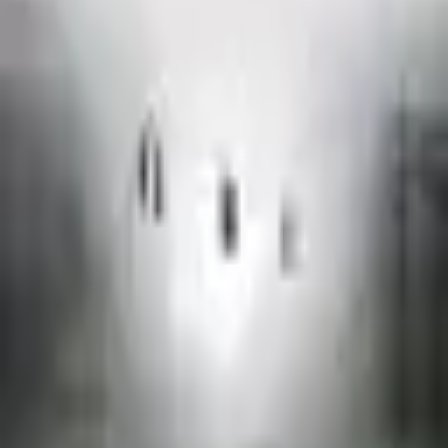
• Call of Duty: Modern Warfare 3 (2023) — шутер от Infinity Ward
с кампанией и мультиплеером;
• For the King II — тактическая RPG с поддержкой
кооперативной игры;
• CrossCode — пиксельный экшен-приключение в стиле 16-
бит.
Игры останутся в подписке до истечения периода раздачи,
после чего будут заменены новыми релизами следующего
месяца.
← Все новости
0
Читайте также
Marathon получит PvE-режим в третьем сезоне
Игры · 17 июля
·
1
просмотр
«Бэтмена 2» с Паттинсоном перенесли на февраль 2028 года
Кино · 15 июля